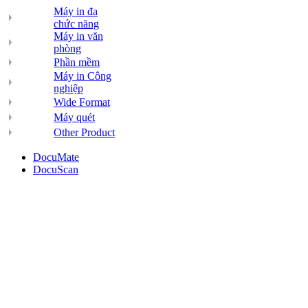
Máy in đa
chức năng
Máy in văn
phòng
Phần mềm
Máy in Công
nghiệp
Wide Format
Máy quét
Other Product
DocuMate
DocuScan