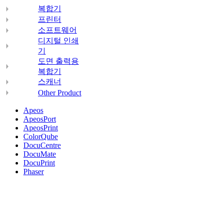
복합기
프린터
소프트웨어
디지털 인쇄
기
도면 출력용
복합기
스캐너
Other Product
Apeos
ApeosPort
ApeosPrint
ColorQube
DocuCentre
DocuMate
DocuPrint
Phaser