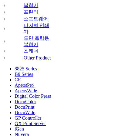
복합기
프린터
소프트웨어
디지털 인쇄
기
도면 출력용
복합기
스캐너
Other Product
8825 Series
B9 Series
CF
ApeosPro
ApeosWide
Digital Color Press
DocuColor
DocuPrint
DocuWide
GP Controller
GX Print Server
iGen
Nuvera