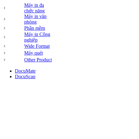
Máy in đa
chức năng
Máy in văn
phòng
Phần mềm
Máy in Công
nghiệp
Wide Format
Máy quét
Other Product
DocuMate
DocuScan