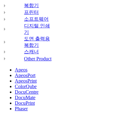
복합기
프린터
소프트웨어
디지털 인쇄
기
도면 출력용
복합기
스캐너
Other Product
Apeos
ApeosPort
ApeosPrint
ColorQube
DocuCentre
DocuMate
DocuPrint
Phaser