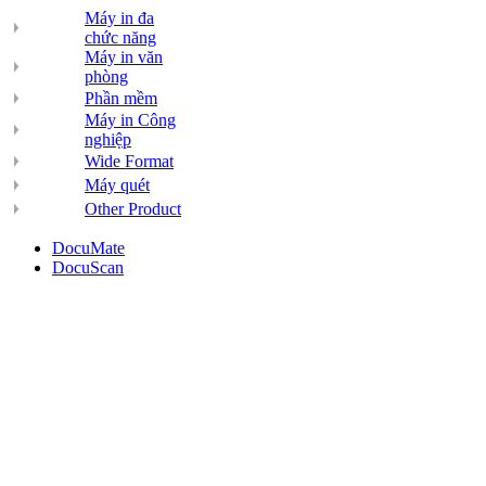
Máy in đa
chức năng
Máy in văn
phòng
Phần mềm
Máy in Công
nghiệp
Wide Format
Máy quét
Other Product
DocuMate
DocuScan