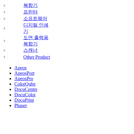
복합기
프린터
소프트웨어
디지털 인쇄
기
도면 출력용
복합기
스캐너
Other Product
Apeos
ApeosPort
ApeosPro
ColorQube
DocuCentre
DocuColor
DocuPrint
Phaser