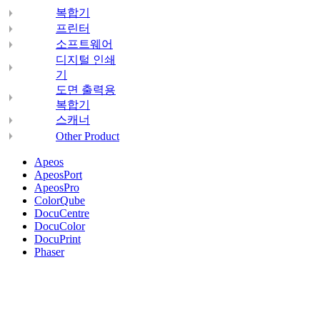
복합기
프린터
소프트웨어
디지털 인쇄
기
도면 출력용
복합기
스캐너
Other Product
Apeos
ApeosPort
ApeosPro
ColorQube
DocuCentre
DocuColor
DocuPrint
Phaser