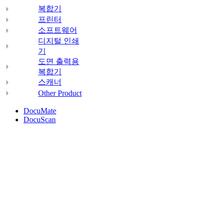
복합기
프린터
소프트웨어
디지털 인쇄
기
도면 출력용
복합기
스캐너
Other Product
DocuMate
DocuScan