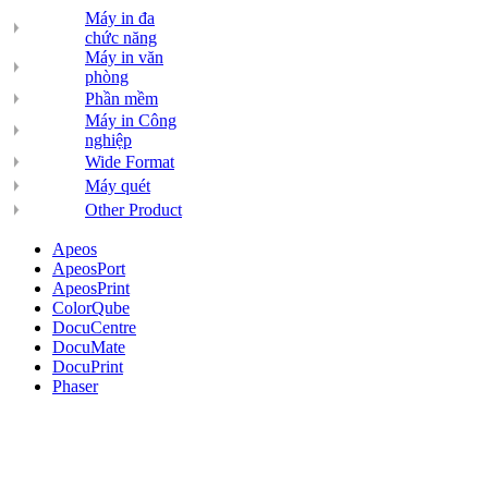
Máy in đa
chức năng
Máy in văn
phòng
Phần mềm
Máy in Công
nghiệp
Wide Format
Máy quét
Other Product
Apeos
ApeosPort
ApeosPrint
ColorQube
DocuCentre
DocuMate
DocuPrint
Phaser