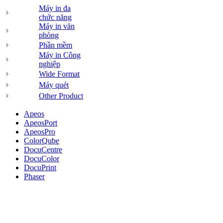
Máy in đa
chức năng
Máy in văn
phòng
Phần mềm
Máy in Công
nghiệp
Wide Format
Máy quét
Other Product
Apeos
ApeosPort
ApeosPro
ColorQube
DocuCentre
DocuColor
DocuPrint
Phaser