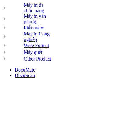
Máy in đa
chức năng
Máy in văn
phòng
Phần mềm
Máy in Công
nghiệp
Wide Format
Máy quét
Other Product
DocuMate
DocuScan