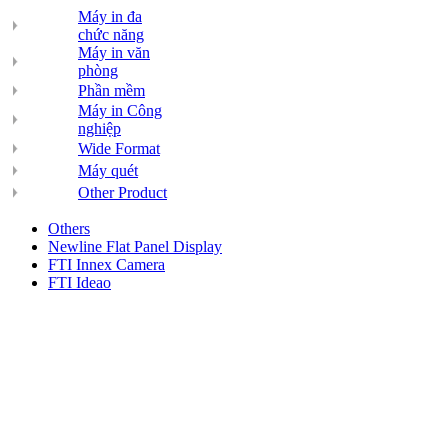
Máy in đa
chức năng
Máy in văn
phòng
Phần mềm
Máy in Công
nghiệp
Wide Format
Máy quét
Other Product
Others
Newline Flat Panel Display
FTI Innex Camera
FTI Ideao