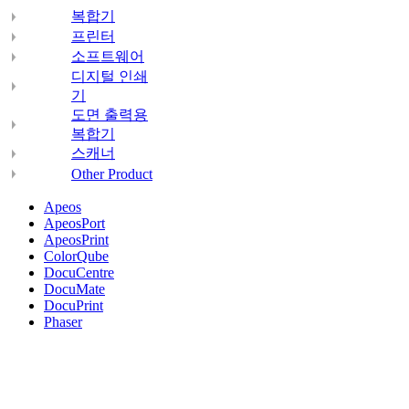
복합기
프린터
소프트웨어
디지털 인쇄
기
도면 출력용
복합기
스캐너
Other Product
Apeos
ApeosPort
ApeosPrint
ColorQube
DocuCentre
DocuMate
DocuPrint
Phaser