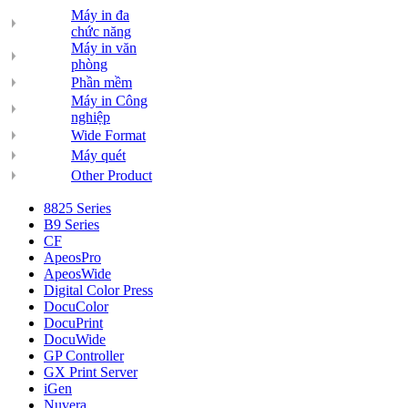
Máy in đa
chức năng
Máy in văn
phòng
Phần mềm
Máy in Công
nghiệp
Wide Format
Máy quét
Other Product
8825 Series
B9 Series
CF
ApeosPro
ApeosWide
Digital Color Press
DocuColor
DocuPrint
DocuWide
GP Controller
GX Print Server
iGen
Nuvera