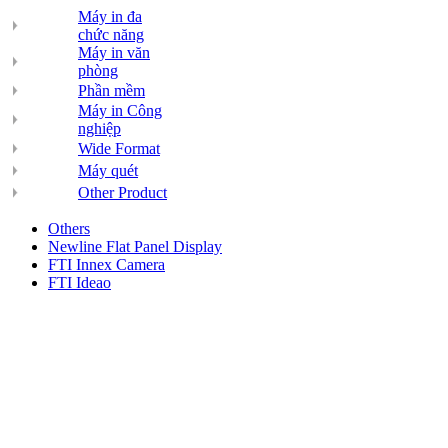
Máy in đa
chức năng
Máy in văn
phòng
Phần mềm
Máy in Công
nghiệp
Wide Format
Máy quét
Other Product
Others
Newline Flat Panel Display
FTI Innex Camera
FTI Ideao