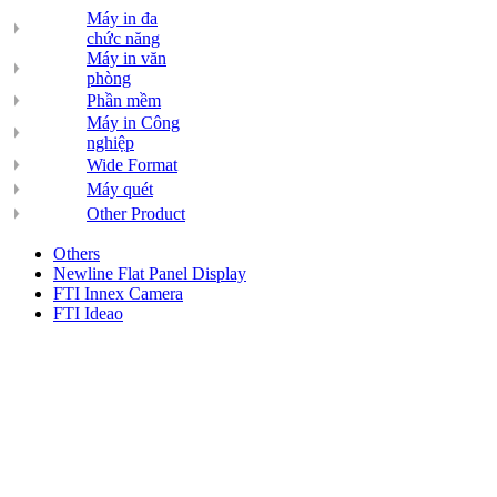
Máy in đa
chức năng
Máy in văn
phòng
Phần mềm
Máy in Công
nghiệp
Wide Format
Máy quét
Other Product
Others
Newline Flat Panel Display
FTI Innex Camera
FTI Ideao