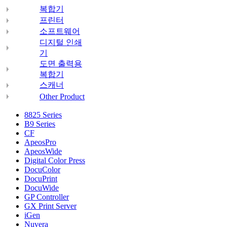
복합기
프린터
소프트웨어
디지털 인쇄
기
도면 출력용
복합기
스캐너
Other Product
8825 Series
B9 Series
CF
ApeosPro
ApeosWide
Digital Color Press
DocuColor
DocuPrint
DocuWide
GP Controller
GX Print Server
iGen
Nuvera