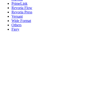
PrimeLink
Revoria Flow
Revoria Press
Versant
Wide Format
Others
Fiery