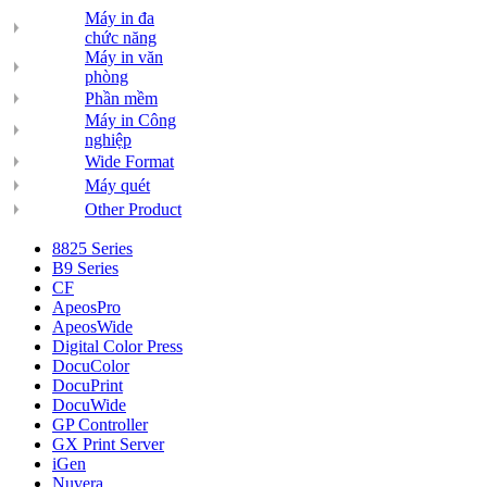
Máy in đa
chức năng
Máy in văn
phòng
Phần mềm
Máy in Công
nghiệp
Wide Format
Máy quét
Other Product
8825 Series
B9 Series
CF
ApeosPro
ApeosWide
Digital Color Press
DocuColor
DocuPrint
DocuWide
GP Controller
GX Print Server
iGen
Nuvera