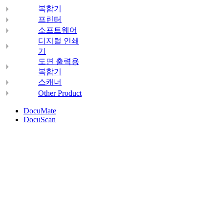
복합기
프린터
소프트웨어
디지털 인쇄
기
도면 출력용
복합기
스캐너
Other Product
DocuMate
DocuScan