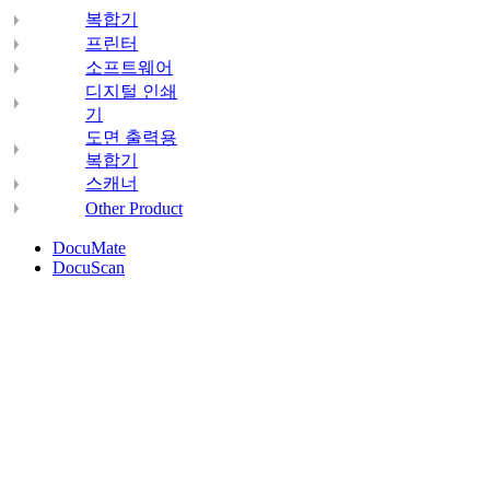
복합기
프린터
소프트웨어
디지털 인쇄
기
도면 출력용
복합기
스캐너
Other Product
DocuMate
DocuScan