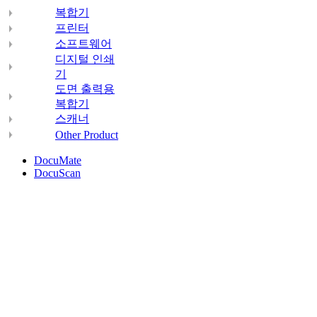
복합기
프린터
소프트웨어
디지털 인쇄
기
도면 출력용
복합기
스캐너
Other Product
DocuMate
DocuScan