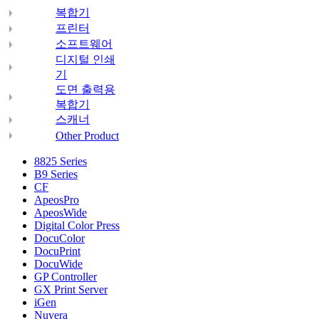
복합기
프린터
소프트웨어
디지털 인쇄
기
도면 출력용
복합기
스캐너
Other Product
8825 Series
B9 Series
CF
ApeosPro
ApeosWide
Digital Color Press
DocuColor
DocuPrint
DocuWide
GP Controller
GX Print Server
iGen
Nuvera