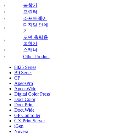
복합기
프린터
소프트웨어
디지털 인쇄
기
도면 출력용
복합기
스캐너
Other Product
8825 Series
B9 Series
CF
ApeosPro
ApeosWide
Digital Color Press
DocuColor
DocuPrint
DocuWide
GP Controller
GX Print Server
iGen
Nuvera