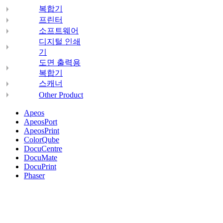
복합기
프린터
소프트웨어
디지털 인쇄
기
도면 출력용
복합기
스캐너
Other Product
Apeos
ApeosPort
ApeosPrint
ColorQube
DocuCentre
DocuMate
DocuPrint
Phaser