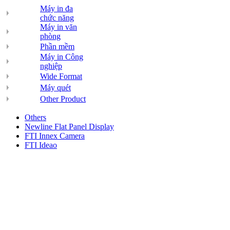
Máy in đa
chức năng
Máy in văn
phòng
Phần mềm
Máy in Công
nghiệp
Wide Format
Máy quét
Other Product
Others
Newline Flat Panel Display
FTI Innex Camera
FTI Ideao