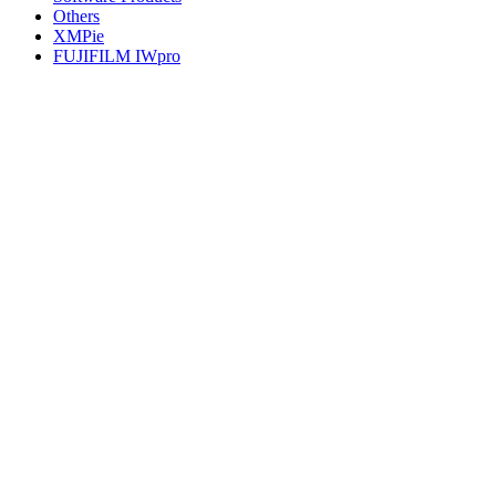
Others
XMPie
FUJIFILM IWpro