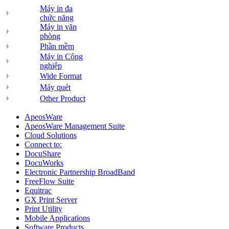
Máy in đa
chức năng
Máy in văn
phòng
Phần mềm
Máy in Công
nghiệp
Wide Format
Máy quét
Other Product
ApeosWare
ApeosWare Management Suite
Cloud Solutions
Connect to:
DocuShare
DocuWorks
Electronic Partnership BroadBand
FreeFlow Suite
Equitrac
GX Print Server
Print Utility
Mobile Applications
Software Products