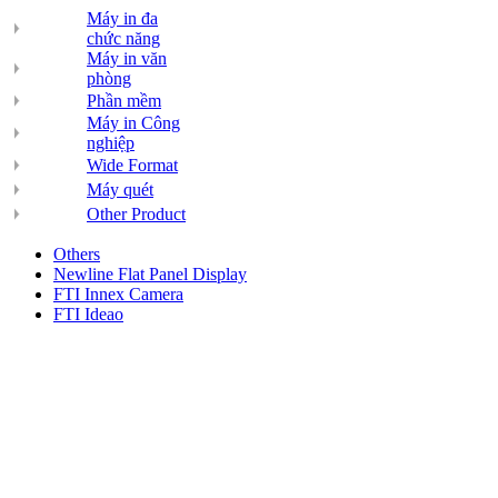
Máy in đa
chức năng
Máy in văn
phòng
Phần mềm
Máy in Công
nghiệp
Wide Format
Máy quét
Other Product
Others
Newline Flat Panel Display
FTI Innex Camera
FTI Ideao