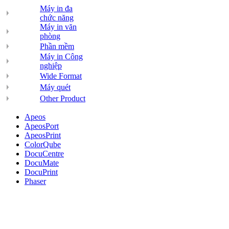
Máy in đa
chức năng
Máy in văn
phòng
Phần mềm
Máy in Công
nghiệp
Wide Format
Máy quét
Other Product
Apeos
ApeosPort
ApeosPrint
ColorQube
DocuCentre
DocuMate
DocuPrint
Phaser