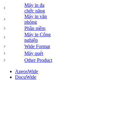
Máy in đa
chức năng
Máy in văn
phòng
Phần mềm
Máy in Công
nghiệp
Wide Format
Máy quét
Other Product
ApeosWide
DocuWide