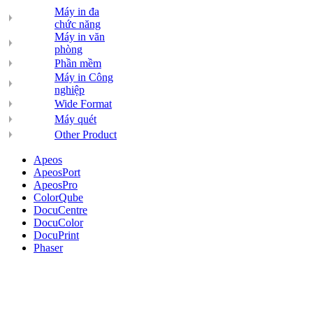
Máy in đa
chức năng
Máy in văn
phòng
Phần mềm
Máy in Công
nghiệp
Wide Format
Máy quét
Other Product
Apeos
ApeosPort
ApeosPro
ColorQube
DocuCentre
DocuColor
DocuPrint
Phaser