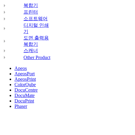
복합기
프린터
소프트웨어
디지털 인쇄
기
도면 출력용
복합기
스캐너
Other Product
Apeos
ApeosPort
ApeosPrint
ColorQube
DocuCentre
DocuMate
DocuPrint
Phaser