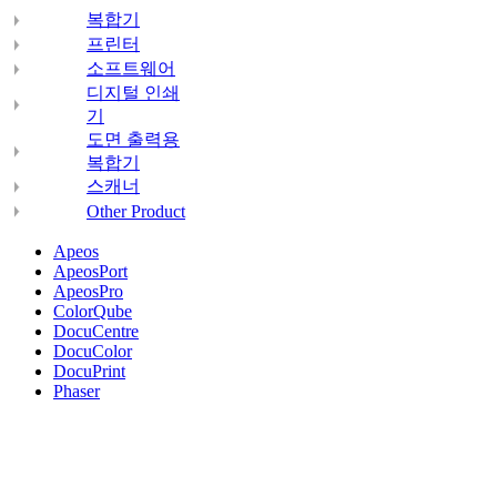
복합기
프린터
소프트웨어
디지털 인쇄
기
도면 출력용
복합기
스캐너
Other Product
Apeos
ApeosPort
ApeosPro
ColorQube
DocuCentre
DocuColor
DocuPrint
Phaser