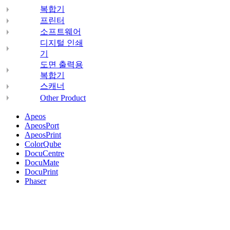
복합기
프린터
소프트웨어
디지털 인쇄
기
도면 출력용
복합기
스캐너
Other Product
Apeos
ApeosPort
ApeosPrint
ColorQube
DocuCentre
DocuMate
DocuPrint
Phaser