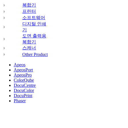
복합기
프린터
소프트웨어
디지털 인쇄
기
도면 출력용
복합기
스캐너
Other Product
Apeos
ApeosPort
ApeosPro
ColorQube
DocuCentre
DocuColor
DocuPrint
Phaser