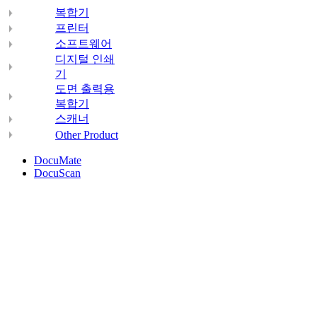
복합기
프린터
소프트웨어
디지털 인쇄
기
도면 출력용
복합기
스캐너
Other Product
DocuMate
DocuScan