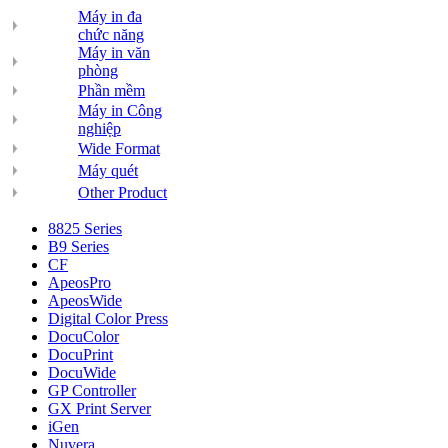
Máy in đa
chức năng
Máy in văn
phòng
Phần mềm
Máy in Công
nghiệp
Wide Format
Máy quét
Other Product
8825 Series
B9 Series
CF
ApeosPro
ApeosWide
Digital Color Press
DocuColor
DocuPrint
DocuWide
GP Controller
GX Print Server
iGen
Nuvera