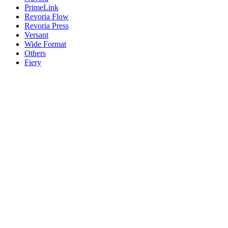
PrimeLink
Revoria Flow
Revoria Press
Versant
Wide Format
Others
Fiery