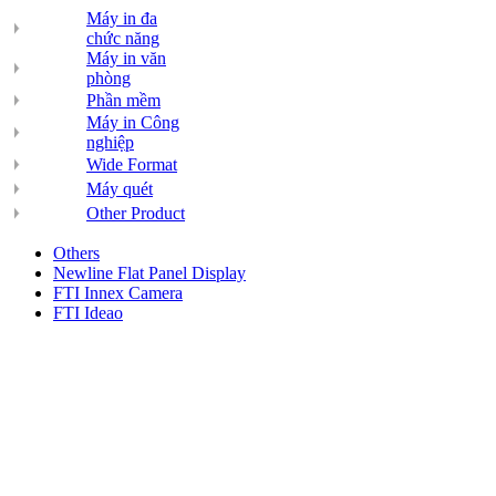
Máy in đa
chức năng
Máy in văn
phòng
Phần mềm
Máy in Công
nghiệp
Wide Format
Máy quét
Other Product
Others
Newline Flat Panel Display
FTI Innex Camera
FTI Ideao