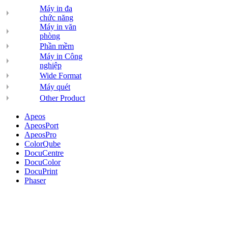
Máy in đa
chức năng
Máy in văn
phòng
Phần mềm
Máy in Công
nghiệp
Wide Format
Máy quét
Other Product
Apeos
ApeosPort
ApeosPro
ColorQube
DocuCentre
DocuColor
DocuPrint
Phaser