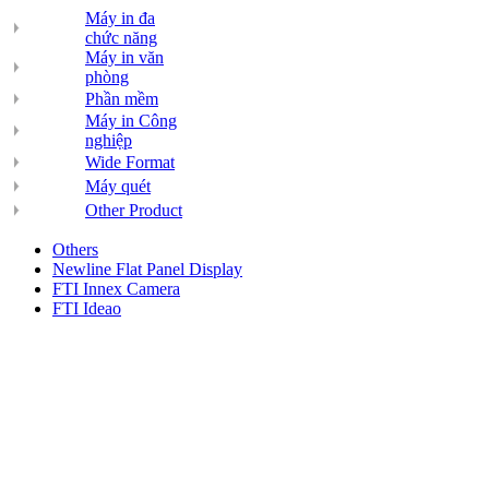
Máy in đa
chức năng
Máy in văn
phòng
Phần mềm
Máy in Công
nghiệp
Wide Format
Máy quét
Other Product
Others
Newline Flat Panel Display
FTI Innex Camera
FTI Ideao