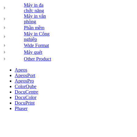
Máy in đa
chức năng
Máy in văn
phòng
Phần mềm
Máy in Công
nghiệp
Wide Format
Máy quét
Other Product
Apeos
ApeosPort
ApeosPro
ColorQube
DocuCentre
DocuColor
DocuPrint
Phaser