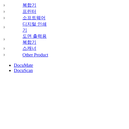
복합기
프린터
소프트웨어
디지털 인쇄
기
도면 출력용
복합기
스캐너
Other Product
DocuMate
DocuScan