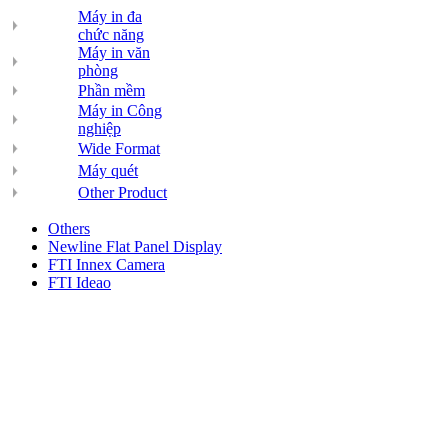
Máy in đa
chức năng
Máy in văn
phòng
Phần mềm
Máy in Công
nghiệp
Wide Format
Máy quét
Other Product
Others
Newline Flat Panel Display
FTI Innex Camera
FTI Ideao