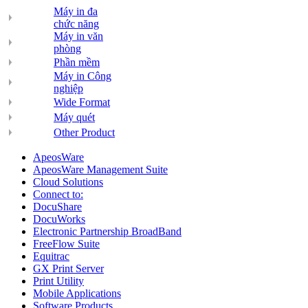
Máy in đa
chức năng
Máy in văn
phòng
Phần mềm
Máy in Công
nghiệp
Wide Format
Máy quét
Other Product
ApeosWare
ApeosWare Management Suite
Cloud Solutions
Connect to:
DocuShare
DocuWorks
Electronic Partnership BroadBand
FreeFlow Suite
Equitrac
GX Print Server
Print Utility
Mobile Applications
Software Products