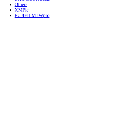
Others
XMPie
FUJIFILM IWpro