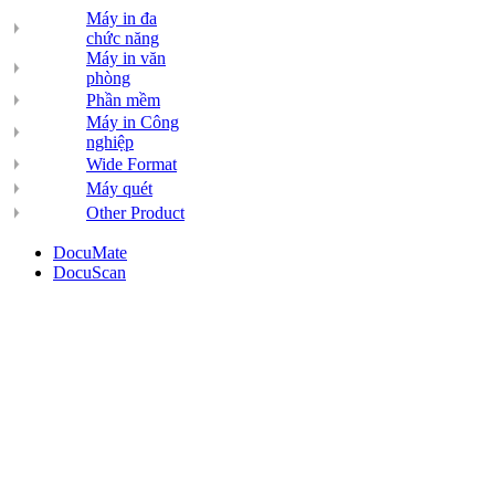
Máy in đa
chức năng
Máy in văn
phòng
Phần mềm
Máy in Công
nghiệp
Wide Format
Máy quét
Other Product
DocuMate
DocuScan