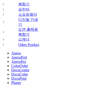
복합기
프린터
소프트웨어
디지털 인쇄
기
도면 출력용
복합기
스캐너
Other Product
Apeos
ApeosPort
ApeosPro
ColorQube
DocuCentre
DocuColor
DocuPrint
Phaser