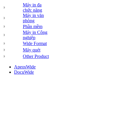
Máy in đa
chức năng
Máy in văn
phòng
Phần mềm
Máy in Công
nghiệp
Wide Format
Máy quét
Other Product
ApeosWide
DocuWide