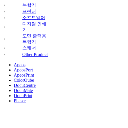
복합기
프린터
소프트웨어
디지털 인쇄
기
도면 출력용
복합기
스캐너
Other Product
Apeos
ApeosPort
ApeosPrint
ColorQube
DocuCentre
DocuMate
DocuPrint
Phaser