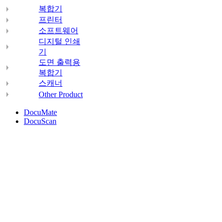
복합기
프린터
소프트웨어
디지털 인쇄
기
도면 출력용
복합기
스캐너
Other Product
DocuMate
DocuScan