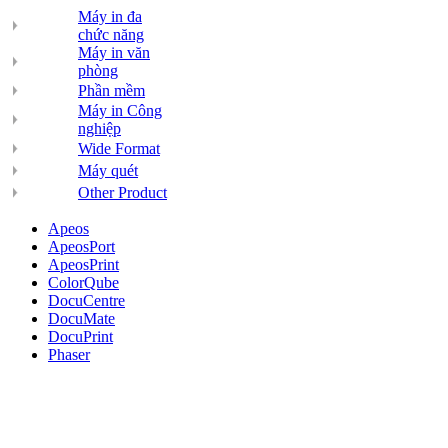
Máy in đa
chức năng
Máy in văn
phòng
Phần mềm
Máy in Công
nghiệp
Wide Format
Máy quét
Other Product
Apeos
ApeosPort
ApeosPrint
ColorQube
DocuCentre
DocuMate
DocuPrint
Phaser